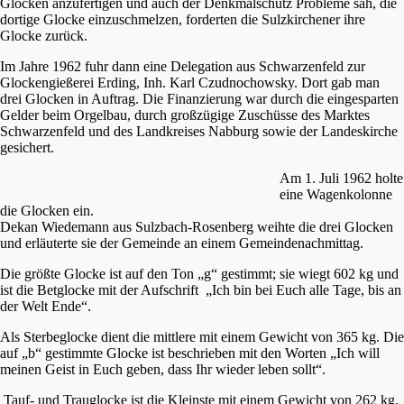
Glocken anzufertigen und auch der Denkmalschutz Probleme sah, die
dortige Glocke einzuschmelzen, forderten die Sulzkirchener ihre
Glocke zurück.
Im Jahre 1962 fuhr dann eine Delegation aus Schwarzenfeld zur
Glockengießerei Erding, Inh. Karl Czudnochowsky. Dort gab man
drei Glocken in Auftrag. Die Finanzierung war durch die eingesparten
Gelder beim Orgelbau, durch großzügige Zuschüsse des Marktes
Schwarzenfeld und des Landkreises Nabburg sowie der Landeskirche
gesichert.
Am 1. Juli 1962 holte
eine Wagenkolonne
die Glocken ein.
Dekan Wiedemann aus Sulzbach-Rosenberg weihte die drei Glocken
und erläuterte sie der Gemeinde an einem Gemeindenachmittag.
Die größte Glocke ist auf den Ton „g“ gestimmt; sie wiegt 602 kg und
ist die Betglocke mit der Aufschrift „Ich bin bei Euch alle Tage, bis an
der Welt Ende“.
Als Sterbeglocke dient die mittlere mit einem Gewicht von 365 kg. Die
auf „b“ gestimmte Glocke ist beschrieben mit den Worten „Ich will
meinen Geist in Euch geben, dass Ihr wieder leben sollt“.
Tauf- und Trauglocke ist die Kleinste mit einem Gewicht von 262 kg.