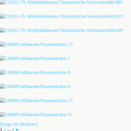
[Zeige als Diashow]
1
2
...
4
►