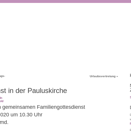
ngs-
Urlaubsvertretung
»
st in der Pauluskirche
ln
eld
m gemeinsamen Familiengottesdienst
2020 um 10.30 Uhr
imd.