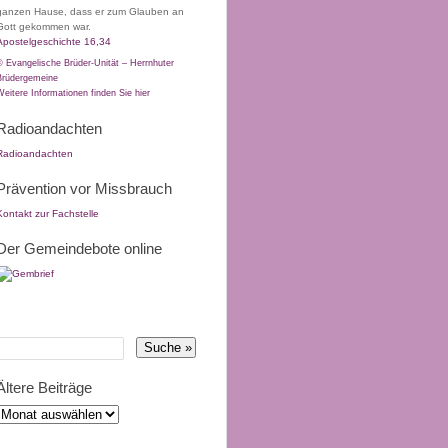
ganzen Hause, dass er zum Glauben an
Gott gekommen war.
Apostelgeschichte 16,34
© Evangelische Brüder-Unität – Herrnhuter
Brüdergemeine
Weitere Informationen finden Sie hier
Radioandachten
Radioandachten
Prävention vor Missbrauch
Kontakt zur Fachstelle
Der Gemeindebote online
Ältere Beiträge
ltere
eiträge