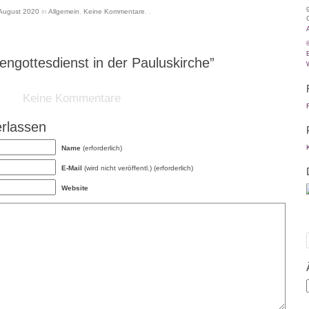
 August 2020
in
Allgemein
.
Keine
Kommentare
. .
engottesdienst in der Pauluskirche”
Keine Kommentare
rlassen
Name
(erforderlich)
E-Mail
(wird nicht veröffentl.) (erforderlich)
Website
Ä
B