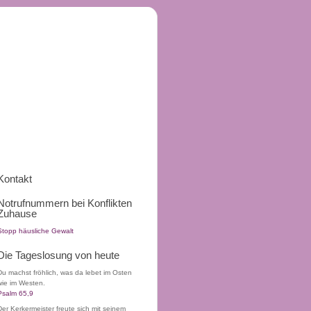
Kontakt
Notrufnummern bei Konflikten
Zuhause
Stopp häusliche Gewalt
Die Tageslosung von heute
Du machst fröhlich, was da lebet im Osten
wie im Westen.
Psalm 65,9
Der Kerkermeister freute sich mit seinem