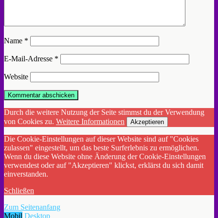
Name
*
E-Mail-Adresse
*
Website
Durch die weitere Nutzung der Seite stimmst du der Verwendung
von Cookies zu.
Weitere Informationen
Akzeptieren
Die Cookie-Einstellungen auf dieser Website sind auf "Cookies
zulassen" eingestellt, um das beste Surferlebnis zu ermöglichen.
Wenn du diese Website ohne Änderung der Cookie-Einstellungen
verwendest oder auf "Akzeptieren" klickst, erklärst du sich damit
einverstanden.
Schließen
Zum Seitenanfang
Mobil
Desktop