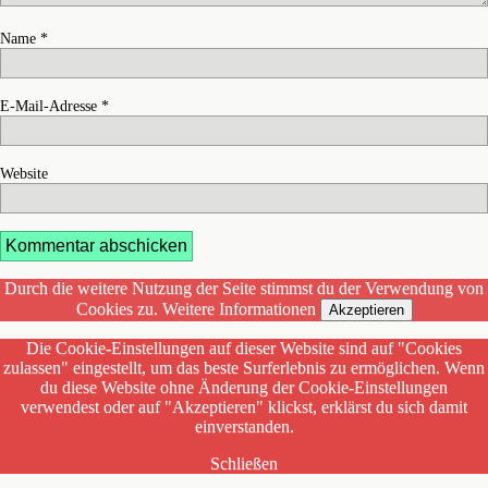
Name
*
E-Mail-Adresse
*
Website
Durch die weitere Nutzung der Seite stimmst du der Verwendung von
Cookies zu.
Weitere Informationen
Akzeptieren
Die Cookie-Einstellungen auf dieser Website sind auf "Cookies
zulassen" eingestellt, um das beste Surferlebnis zu ermöglichen. Wenn
du diese Website ohne Änderung der Cookie-Einstellungen
verwendest oder auf "Akzeptieren" klickst, erklärst du sich damit
einverstanden.
Schließen