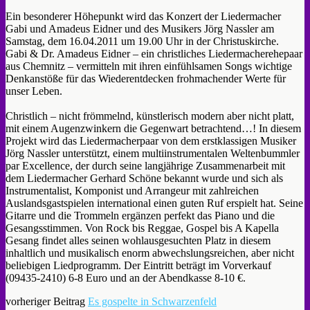
Ein besonderer Höhepunkt wird das Konzert der Liedermacher
Gabi und Amadeus Eidner und des Musikers Jörg Nassler am
Samstag, dem 16.04.2011 um 19.00 Uhr in der Christuskirche.
Gabi & Dr. Amadeus Eidner – ein christliches Liedermacherehepaar
aus Chemnitz – vermitteln mit ihren einfühlsamen Songs wichtige
Denkanstöße für das Wiederentdecken frohmachender Werte für
unser Leben.
Christlich – nicht frömmelnd, künstlerisch modern aber nicht platt,
mit einem Augenzwinkern die Gegenwart betrachtend…! In diesem
Projekt wird das Liedermacherpaar von dem erstklassigen Musiker
Jörg Nassler unterstützt, einem multiinstrumentalen Weltenbummler
par Excellence, der durch seine langjährige Zusammenarbeit mit
dem Liedermacher Gerhard Schöne bekannt wurde und sich als
Instrumentalist, Komponist und Arrangeur mit zahlreichen
Auslandsgastspielen international einen guten Ruf erspielt hat. Seine
Gitarre und die Trommeln ergänzen perfekt das Piano und die
Gesangsstimmen. Von Rock bis Reggae, Gospel bis A Kapella
Gesang findet alles seinen wohlausgesuchten Platz in diesem
inhaltlich und musikalisch enorm abwechslungsreichen, aber nicht
beliebigen Liedprogramm. Der Eintritt beträgt im Vorverkauf
(09435-2410) 6-8 Euro und an der Abendkasse 8-10 €.
vorheriger Beitrag
Es gospelte in Schwarzenfeld