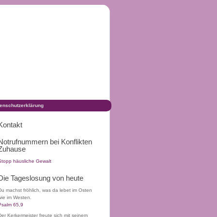
enschutzerklärung
Kontakt
Notrufnummern bei Konflikten
Zuhause
Stopp häusliche Gewalt
Die Tageslosung von heute
Du machst fröhlich, was da lebet im Osten
wie im Westen.
Psalm 65,9
Der Kerkermeister freute sich mit seinem