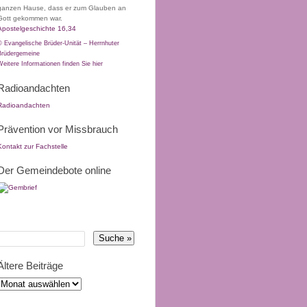
ganzen Hause, dass er zum Glauben an
Gott gekommen war.
Apostelgeschichte 16,34
© Evangelische Brüder-Unität – Herrnhuter
Brüdergemeine
Weitere Informationen finden Sie hier
Radioandachten
Radioandachten
Prävention vor Missbrauch
Kontakt zur Fachstelle
Der Gemeindebote online
Ältere Beiträge
ltere
eiträge