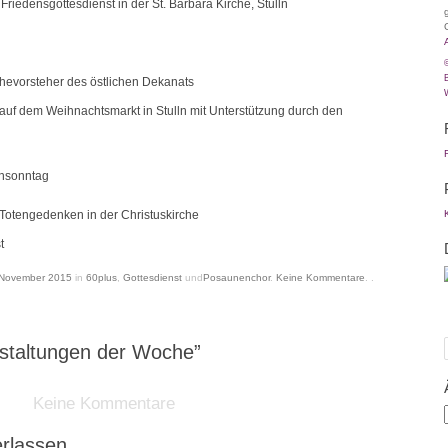
iedensgottesdienst in der St. Barbara Kirche, Stulln
chevorsteher des östlichen Dekanats
uf dem Weihnachtsmarkt in Stulln mit Unterstützung durch den
ensonntag
 Totengedenken in der Christuskirche
t
 November 2015
in
60plus
,
Gottesdienst
und
Posaunenchor
.
Keine
Kommentare
. .
staltungen der Woche”
Keine Kommentare
Ä
B
rlassen