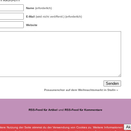
Name
(erforderlich)
E-Mail
(wird nicht veröffentl.) (erforderlich)
Website
Posaunenchor auf dem Weihnachtsmarkt in Stulln
»
RSS-Feed für Artikel
und
RSS-Feed für Kommentare
Ak
itere Nutzung der Seite stimmst du der Verwendung von Cookies zu.
Weitere Informationen