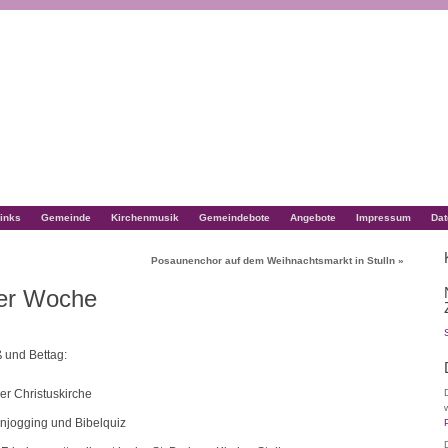
inks
Gemeinde
Kirchenmusik
Gemeindebote
Angebote
Impressum
Dat
Posaunenchor auf dem Weihnachtsmarkt in Stulln
»
der Woche
 und Bettag:
er Christuskirche
njogging und Bibelquiz