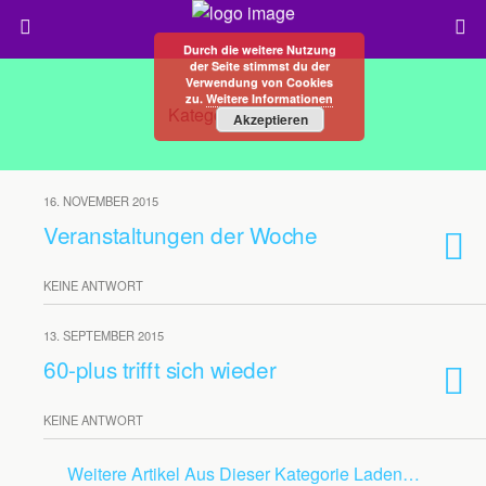
Durch die weitere Nutzung
der Seite stimmst du der
Verwendung von Cookies
zu.
Weitere Informationen
Kategorien ›
60plus
Akzeptieren
16. NOVEMBER 2015
Veranstaltungen der Woche
KEINE ANTWORT
13. SEPTEMBER 2015
60-plus trifft sich wieder
KEINE ANTWORT
Weitere Artikel Aus Dieser Kategorie Laden…